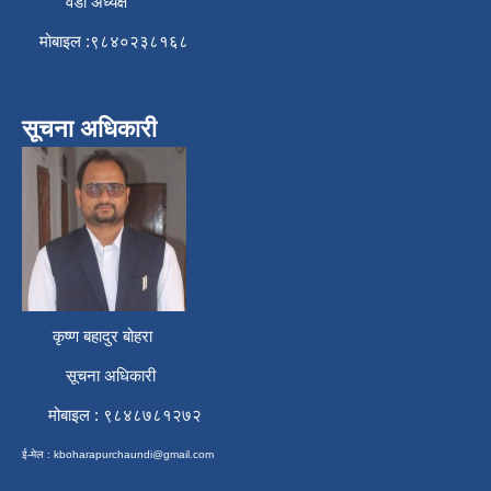
वडा अध्यक्ष
मोबाइल :९८४०२३८१६८
सूचना अधिकारी
कृष्ण बहादुर बोहरा
सूचना अधिकारी
मोबाइल : ९८४८७८१२७२
ई-मेल :
kboharapurchaundi@gmail.com