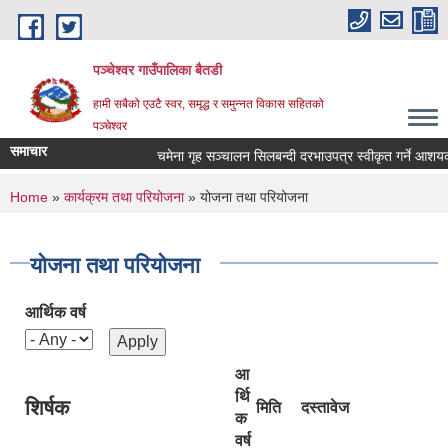
Skip to main content
पञ्चेश्वर गाउँपालिका बैतडी
हामी सबैको एउटै स्वर, समृद्ध र समुन्नत विकास सहितको
पञ्चेश्वर
समाचार
चमेना गृह सञ्‍चालन सिलबन्दी दरभाउपत्र स्वीकृत गर्ने आशय
You are here
Home
»
कार्यक्रम तथा परियोजना
» योजना तथा परियोजना
योजना तथा परियोजना
आर्थिक वर्ष
आ
र्थि
शिर्षक
मिति
दस्तावेज
क
वर्ष