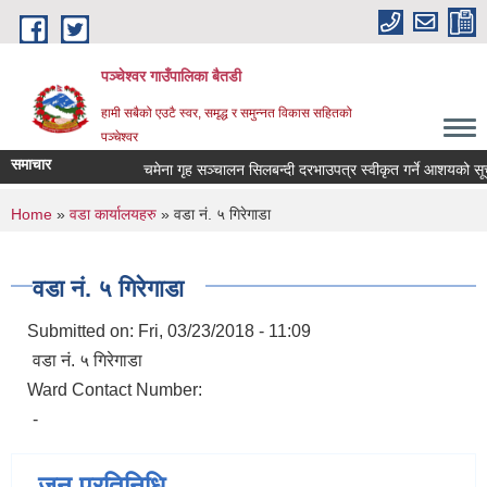
Skip to main content
पञ्चेश्वर गाउँपालिका बैतडी
हामी सबैको एउटै स्वर, समृद्ध र समुन्नत विकास सहितको
पञ्चेश्वर
समाचार
चमेना गृह सञ्‍चालन सिलबन्दी दरभाउपत्र स्वीकृत गर्ने आशयको सू
You are here
Home
»
वडा कार्यालयहरु
» वडा नं. ५ गिरेगाडा
वडा नं. ५ गिरेगाडा
Submitted on:
Fri, 03/23/2018 - 11:09
वडा नं. ५ गिरेगाडा
Ward Contact Number:
-
जन प्रतिनिधि