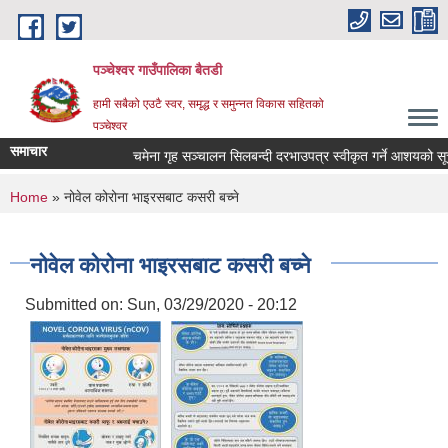
Skip to main content
पञ्चेश्वर गाउँपालिका बैतडी
हामी सबैको एउटै स्वर, समृद्ध र समुन्नत विकास सहितको
पञ्चेश्वर
समाचार
चमेना गृह सञ्‍चालन सिलबन्दी दरभाउपत्र स्वीकृत गर्ने आशयको सूच
You are here
Home
» नोवेल कोरोना भाइरसबाट कसरी बच्ने
नोवेल कोरोना भाइरसबाट कसरी बच्ने
Submitted on:
Sun, 03/29/2020 - 20:12