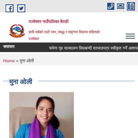
Skip to main content
पञ्चेश्वर गाउँपालिका बैतडी
हामी सबैको एउटै स्वर, समृद्ध र समुन्नत विकास सहितको
पञ्चेश्वर
समाचार
चमेना गृह सञ्‍चालन सिलबन्दी दरभाउपत्र स्वीकृत गर्ने आशय
You are here
Home
» मुना ‍‍‍‍‍‌ओली
मुना ‍‍‍‍‍‌ओली