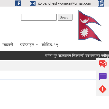
ito.pancheshwormun@gmail.com
Search form
Search
ग्यालरी
प्रोफाइल
कोभिड-१९
चमेना गृह सञ्‍चालन सिलबन्दी दरभाउपत्र स्वीकृ