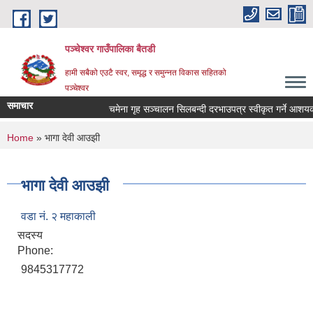
Skip to main content
पञ्चेश्वर गाउँपालिका बैतडी
हामी सबैको एउटै स्वर, समृद्ध र समुन्नत विकास सहितको
पञ्चेश्वर
समाचार
चमेना गृह सञ्‍चालन सिलबन्दी दरभाउपत्र स्वीकृत गर्ने आशय
You are here
Home
» भागा देवी आउझी
भागा देवी आउझी
वडा नं. २ महाकाली
सदस्य
Phone:
9845317772