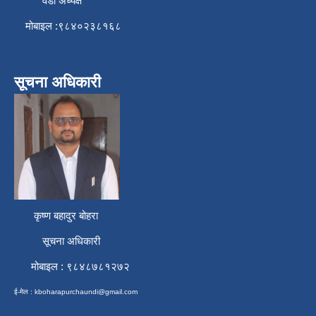
वडा अध्यक्ष
मोबाइल :९८४०२३८१६८
सूचना अधिकारी
कृष्ण बहादुर बोहरा
सूचना अधिकारी
मोबाइल : ९८४८७८१२७२
ई-मेल :
kboharapurchaundi@gmail.com